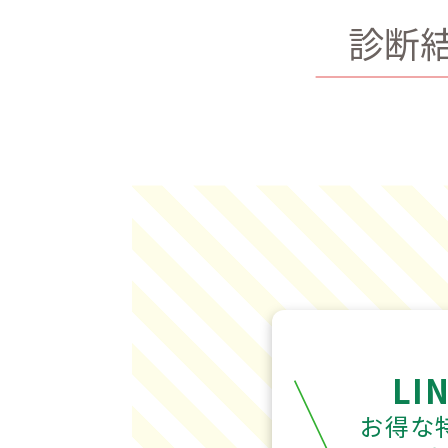
診断
LI
お得な