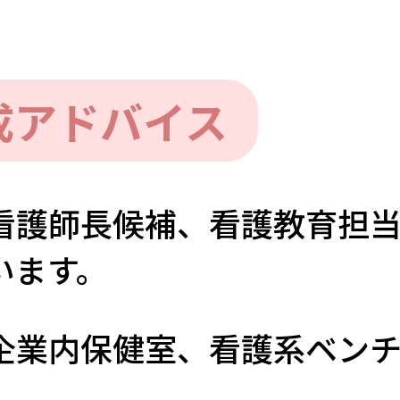
成アドバイス
看護師長候補、看護教育担
います。
企業内保健室、看護系ベン
。